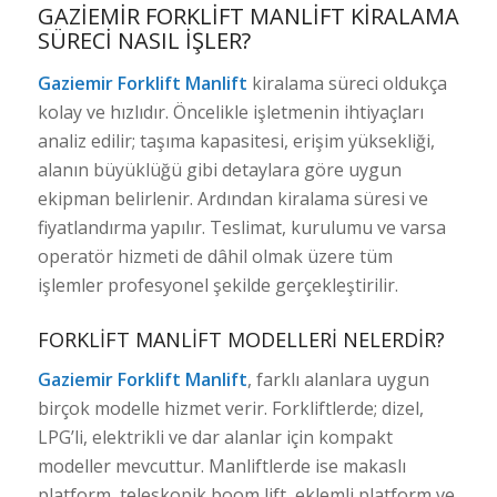
GAZIEMIR FORKLIFT MANLIFT KIRALAMA
SÜRECI NASIL İŞLER?
Gaziemir Forklift Manlift
kiralama süreci oldukça
kolay ve hızlıdır. Öncelikle işletmenin ihtiyaçları
analiz edilir; taşıma kapasitesi, erişim yüksekliği,
alanın büyüklüğü gibi detaylara göre uygun
ekipman belirlenir. Ardından kiralama süresi ve
fiyatlandırma yapılır. Teslimat, kurulumu ve varsa
operatör hizmeti de dâhil olmak üzere tüm
işlemler profesyonel şekilde gerçekleştirilir.
FORKLIFT MANLIFT MODELLERI NELERDIR?
Gaziemir Forklift Manlift
, farklı alanlara uygun
birçok modelle hizmet verir. Forkliftlerde; dizel,
LPG’li, elektrikli ve dar alanlar için kompakt
modeller mevcuttur. Manliftlerde ise makaslı
platform, teleskopik boom lift, eklemli platform ve