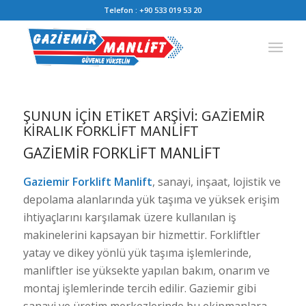
Telefon :
+90 533 019 53 20
ŞUNUN IÇIN ETIKET ARŞIVI:
GAZIEMIR
KIRALIK FORKLIFT MANLIFT
GAZIEMIR FORKLIFT MANLIFT
Gaziemir Forklift Manlift
, sanayi, inşaat, lojistik ve
depolama alanlarında yük taşıma ve yüksek erişim
ihtiyaçlarını karşılamak üzere kullanılan iş
makinelerini kapsayan bir hizmettir. Forkliftler
yatay ve dikey yönlü yük taşıma işlemlerinde,
manliftler ise yüksekte yapılan bakım, onarım ve
montaj işlemlerinde tercih edilir. Gaziemir gibi
sanayi ve üretim merkezlerinde bu ekipmanlara