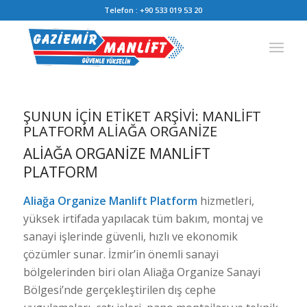
Telefon :
+90 533 019 53 20
ŞUNUN IÇIN ETIKET ARŞIVI:
MANLIFT
PLATFORM ALIAĞA ORGANIZE
ALIAĞA ORGANIZE MANLIFT
PLATFORM
Aliağa Organize Manlift Platform
hizmetleri,
yüksek irtifada yapılacak tüm bakım, montaj ve
sanayi işlerinde güvenli, hızlı ve ekonomik
çözümler sunar. İzmir’in önemli sanayi
bölgelerinden biri olan Aliağa Organize Sanayi
Bölgesi’nde gerçekleştirilen dış cephe