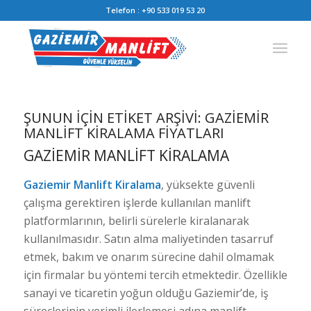
Telefon :
+90 533 019 53 20
ŞUNUN IÇIN ETIKET ARŞIVI:
GAZIEMIR
MANLIFT KIRALAMA FIYATLARI
GAZIEMIR MANLIFT KIRALAMA
Gaziemir Manlift Kiralama
, yüksekte güvenli
çalışma gerektiren işlerde kullanılan manlift
platformlarının, belirli sürelerle kiralanarak
kullanılmasıdır. Satın alma maliyetinden tasarruf
etmek, bakım ve onarım sürecine dahil olmamak
için firmalar bu yöntemi tercih etmektedir. Özellikle
sanayi ve ticaretin yoğun olduğu Gaziemir’de, iş
süreçlerinin verimli ilerlemesi adına manlift