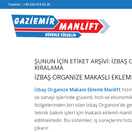
Telefon :
+90 533 019 53 20
ŞUNUN IÇIN ETIKET ARŞIVI:
İZBAŞ 
KIRALAMA
İZBAŞ ORGANIZE MAKASLI EKLEM
İzbaş Organize Makaslı Eklemli Manlift
hizm
ve sanayi işlerinde güvenli, hızlı ve ekonomi
bölgelerinden biri olan İzbaş Organize’de ger
teknik bakım işleri için makaslı eklemli manli
edilmektedir. Bu sistemler, iş süreçlerini hız
çıkarır.