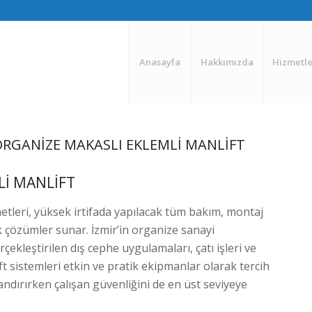
Anasayfa
Hakkımızda
Hizmetle
ORGANIZE MAKASLI EKLEMLI MANLIFT
LI MANLIFT
etleri, yüksek irtifada yapılacak tüm bakım, montaj
k çözümler sunar. İzmir’in organize sanayi
çekleştirilen dış cephe uygulamaları, çatı işleri ve
ft sistemleri etkin ve pratik ekipmanlar olarak tercih
landırırken çalışan güvenliğini de en üst seviyeye