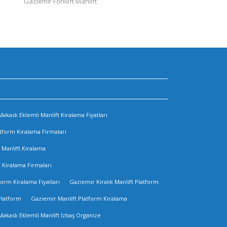
Gaziemir Forklift Manlift
akaslı Eklemli Manlift Kiralama Fiyatları
atform Kiralama Firmaları
 Manlift Kiralama
 Kiralama Firmaları
form Kiralama Fiyatları
Gaziemir Kiralık Manlift Platform
Platform
Gaziemir Manlift Platform Kiralama
Makaslı Eklemli Manlift İzbaş Organize