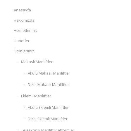
Anasayfa
Hakkımızda
Hizmetlerimiz
Haberler
Ürünlerimiz
Makaslı Manliftler
Akülü Makaslı Manliftler
Dizel Makaslı Manliftler
Eklemli Manliftler
Akülü Eklemli Manliftler
Dizel Eklemli Manliftler
Teleskopik Manlift Platformlar