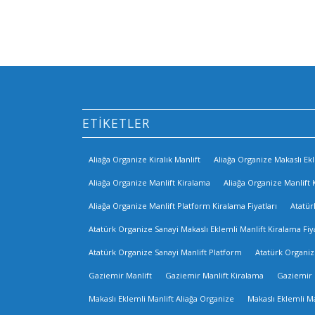
ETIKETLER
Aliağa Organize Kiralık Manlift
Aliağa Organize Makaslı Ekl
Aliağa Organize Manlift Kiralama
Aliağa Organize Manlift 
Aliağa Organize Manlift Platform Kiralama Fiyatları
Atatür
Atatürk Organize Sanayi Makaslı Eklemli Manlift Kiralama Fiya
Atatürk Organize Sanayi Manlift Platform
Atatürk Organiz
Gaziemir Manlift
Gaziemir Manlift Kiralama
Gaziemir M
Makaslı Eklemli Manlift Aliağa Organize
Makaslı Eklemli M