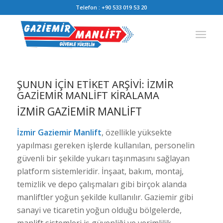
Telefon :
+90 533 019 53 20
ŞUNUN IÇIN ETIKET ARŞIVI:
İZMIR
GAZIEMIR MANLIFT KIRALAMA
İZMIR GAZIEMIR MANLIFT
İzmir Gaziemir Manlift
, özellikle yüksekte
yapılması gereken işlerde kullanılan, personelin
güvenli bir şekilde yukarı taşınmasını sağlayan
platform sistemleridir. İnşaat, bakım, montaj,
temizlik ve depo çalışmaları gibi birçok alanda
manliftler yoğun şekilde kullanılır. Gaziemir gibi
sanayi ve ticaretin yoğun olduğu bölgelerde,
manlift sistemleri iş güvenliği ve verimlilik