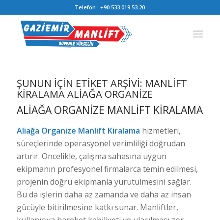
Telefon :
+90 533 019 53 20
ŞUNUN IÇIN ETIKET ARŞIVI:
MANLIFT
KIRALAMA ALIAĞA ORGANIZE
ALIAĞA ORGANIZE MANLIFT KIRALAMA
Aliağa Organize Manlift Kiralama
hizmetleri,
süreçlerinde operasyonel verimliliği doğrudan
artırır. Öncelikle, çalışma sahasına uygun
ekipmanın profesyonel firmalarca temin edilmesi,
projenin doğru ekipmanla yürütülmesini sağlar.
Bu da işlerin daha az zamanda ve daha az insan
gücüyle bitirilmesine katkı sunar. Manliftler,
kullanıcıya hareket kabiliyeti ve ulaşılması zor